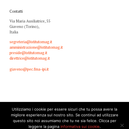
Contatti
Via Maria Ausiliatrice, 55
Giaveno (Torino),
Italia
segreteria@istitutomag.it
amministrazione@istitutomag.it
preside@istitutomag.it
direttrice@istitutomag.it
giaveno@pec.fma-ipi.it
Utilizziamo i cookie per essere sicuri che tu possa avere la
migliore esperienza sul nostro sito. Se continui ad utilizzare
questo sito noi assumiamo che tu ne sia felice. Clicca per
© 2019 MAG - Istituto Maria Ausiliatrice Giaveno. Tutti i diritti
leggere la pagina
informativa sui cookie
.