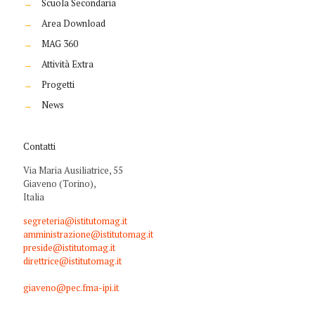
→
Scuola Secondaria
→
Area Download
→
MAG 360
→
Attività Extra
→
Progetti
→
News
Contatti
Via Maria Ausiliatrice, 55
Giaveno (Torino),
Italia
segreteria@istitutomag.it
amministrazione@istitutomag.it
preside@istitutomag.it
direttrice@istitutomag.it
giaveno@pec.fma-ipi.it