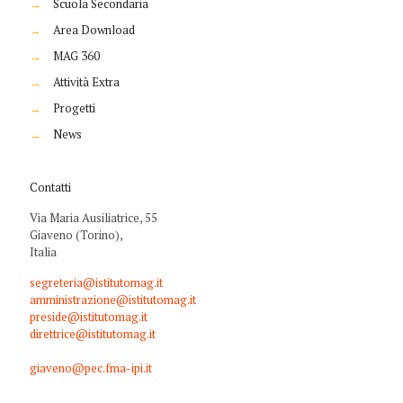
→
Scuola Secondaria
→
Area Download
→
MAG 360
→
Attività Extra
→
Progetti
→
News
Contatti
Via Maria Ausiliatrice, 55
Giaveno (Torino),
Italia
segreteria@istitutomag.it
amministrazione@istitutomag.it
preside@istitutomag.it
direttrice@istitutomag.it
giaveno@pec.fma-ipi.it