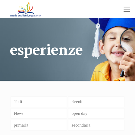
esperienze
Tutti
Eventi
News
open day
primaria
secondaria