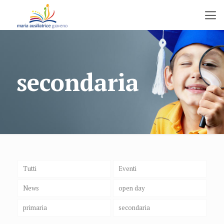
secondaria
Tutti
Eventi
News
open day
primaria
secondaria