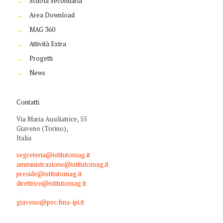
→
Scuola Secondaria
→
Area Download
→
MAG 360
→
Attività Extra
→
Progetti
→
News
Contatti
Via Maria Ausiliatrice, 55
Giaveno (Torino),
Italia
segreteria@istitutomag.it
amministrazione@istitutomag.it
preside@istitutomag.it
direttrice@istitutomag.it
giaveno@pec.fma-ipi.it